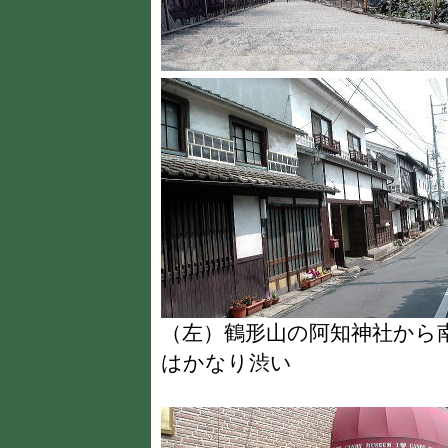
（左）鶴形山の阿知神社か
はかなり渋い