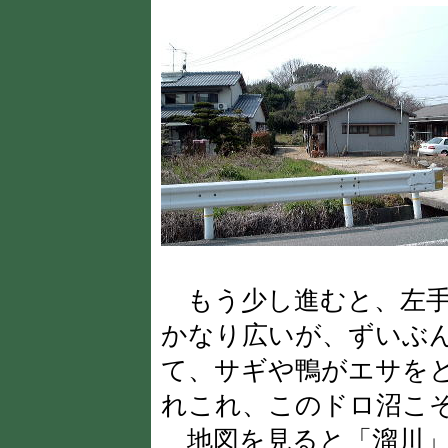
もう少し進むと、左手
かなり広いが、ずいぶ
て、サギや鴨がエサを
れこれ、このドロ沼こ
地図を見ると「溜川」