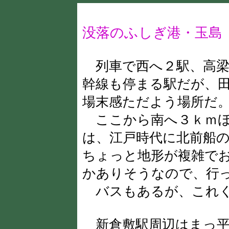
没落のふしぎ港・玉島
列車で西へ２駅、高梁
幹線も停まる駅だが、
場末感ただよう場所だ
ここから南へ３ｋｍほ
は、江戸時代に北前船
ちょっと地形が複雑で
かありそうなので、行
バスもあるが、これく
新倉敷駅周辺はまっ平