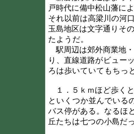
戸時代に備中松山藩に
それ以前は高梁川の河
玉島地区は文字通りそ
たようだ。
駅周辺は郊外商業地・
り、直線道路がビュー
ろは歩いていてもちっ
１．５ｋｍほど歩くと
といくつか並んでいる
バス停がある。なるほ
丘たちは七つの小島だ