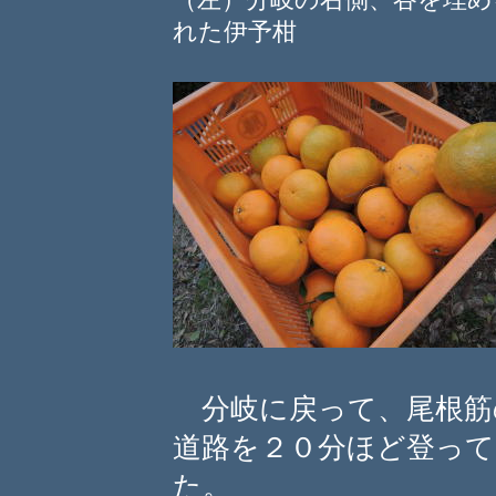
（左）分岐の右側、谷を埋
れた伊予柑
分岐に戻って、尾根筋
道路を２０分ほど登っ
た。