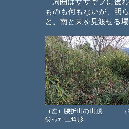
周囲はササヤブに覆わ
ものも何もないが、明
と、南と東を見渡せる場
（左）腰折山の山頂 （右
尖った三角形