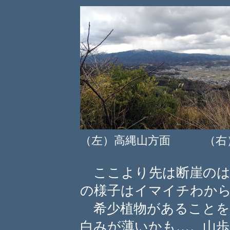
（左）高縄山方面 （右
ここより先は断崖のは
の様子はイマイチわか
希少植物があることを
白みが薄いかも…。山