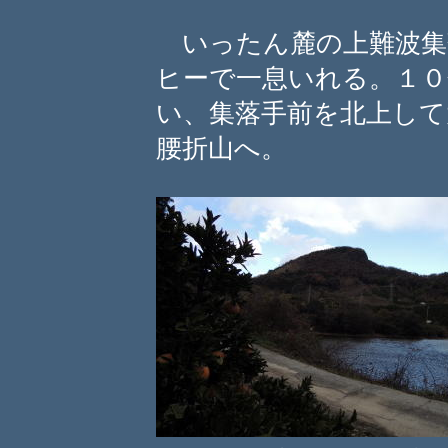
いったん麓の上難波集
ヒーで一息いれる。１０
い、集落手前を北上して
腰折山へ。