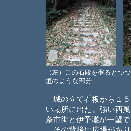
（左）この石段を登るとつ
垣のような部分
城の立て看板から１５
い場所に出た。強い西風
条市街と伊予灘が一望で
その背後に広場があり