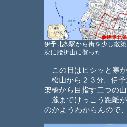
伊予北条駅から街を少し散策
次に腰折山に登った
この日はピシッと寒か
松山から２３分。伊予
架橋から目指す二つの
麓までけっこう距離が
のかようわからんので