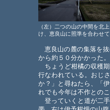
（左）二つの山の中間を北
け、恵良山に照準を合わせて
恵良山の麓の集落を抜
から約５０分かかった。
ちょうど柑橘の収穫期
行なわれている。おじ
か？」と尋ねたら、「
れでも今年は不作との
登っていくと道が二手
帯、右は伊予柑畑の山腹