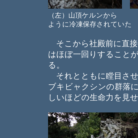
（左）山頂ケルンから （
ように冷凍保存されていた
そこから社殿前に直接
はほぼ一回りすること
る。
それとともに瞠目させ
ブキビャクシンの群落
しいほどの生命力を見