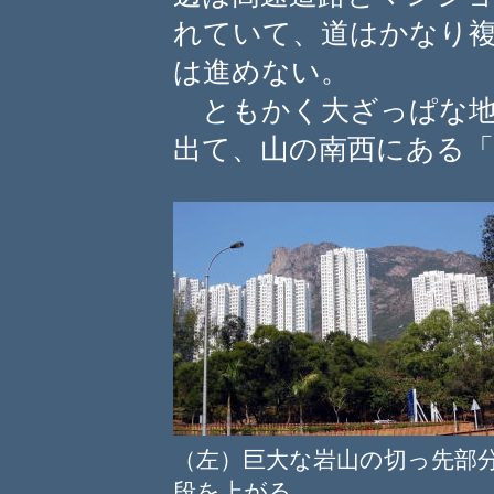
れていて、道はかなり
は進めない。
ともかく大ざっぱな地
出て、山の南西にある「
（左）巨大な岩山の切っ先
段を上がる