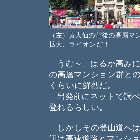
（左）黄大仙の背後の高層
拡大、ライオンだ！
うむ～、はるか高みに
の高層マンション群と
くらいに鮮烈だ。
出発前にネットで調べ
登れるらしい。
しかしその登山道へは
辺は高速道路とマンシ