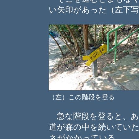
い矢印があった（左下写
（左）この階段を登る （
急な階段を登ると、あ
道が森の中を続いてい
ネがかかっている。