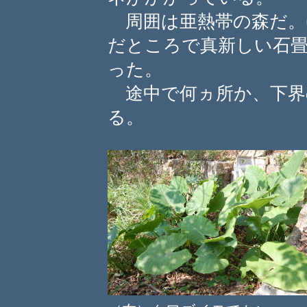
周囲は亜熱帯の森だ。
だところで真新しい石
った。
途中で何ヵ所か、下界
る。