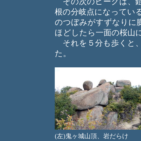
その次のピークは、鎧
根の分岐点になってい
のつぼみがすずなりに
ほどしたら一面の桜山
それを５分も歩くと、
た。
(左)鬼ヶ城山頂、岩だら