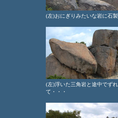
(左)おにぎりみたいな岩に
(左)浮いた三角岩と途中で
て・・・