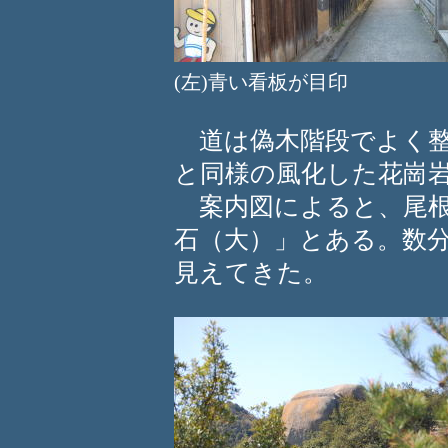
(左)青い看板が目印 (
道は偽木階段でよく整
と同様の風化した花崗
案内図によると、尾根
石（大）」とある。数
見えてきた。