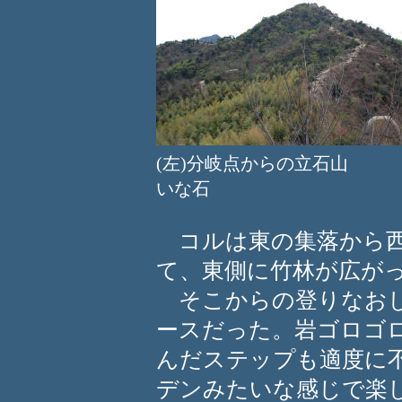
(左)分岐点からの立石山 
いな石
コルは東の集落から西
て、東側に竹林が広が
そこからの登りなおし
ースだった。岩ゴロゴ
んだステップも適度に
デンみたいな感じで楽