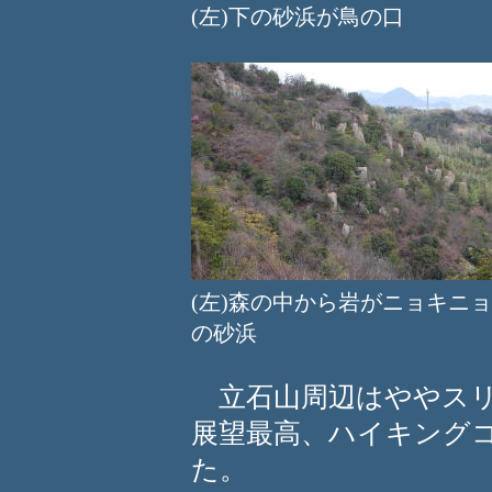
(左)下の砂浜が鳥の口 (
(左)森の中から岩がニョキ
の砂浜
立石山周辺はややスリ
展望最高、ハイキング
た。