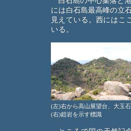
白石島の中心集落と港
には白石島最高峰の立
見えている。西にはこ
いる。
(左)右から高山展望台、
(右)鎧岩を示す標識