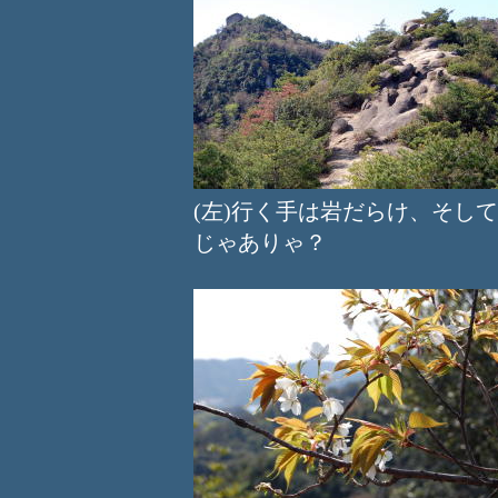
(左)行く手は岩だらけ、そ
じゃありゃ？