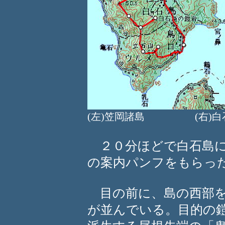
(左)笠岡諸島 (右)白
２０分ほどで白石島に
の案内パンフをもらっ
目の前に、島の西部を
が並んでいる。目的の