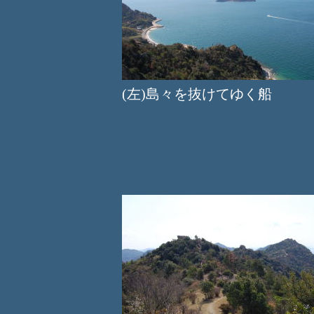
(左)島々を抜けてゆく船 