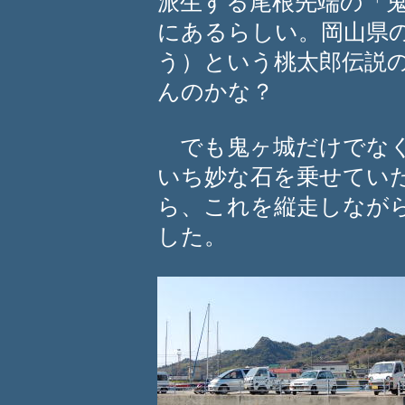
派生する尾根先端の「
にあるらしい。岡山県
う）という桃太郎伝説
んのかな？
でも鬼ヶ城だけでなく
いち妙な石を乗せてい
ら、これを縦走しなが
した。