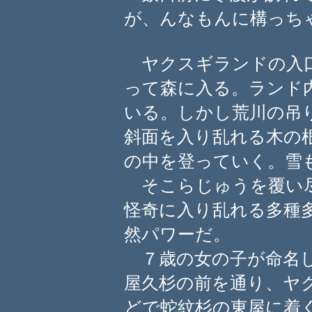
が、んなもんに構っち
ヤクスギランドの入口
って森に入る。ランド
いる。しかし荒川の吊
斜面を入り乱れる木の
の中を登っていく。雪
そこらじゅうを覆い尽
怪奇に入り乱れる多種
然パワーだ。
７歳の女の子が命名し
屋久杉の前を通り、ヤ
どで蛇紋杉の東屋に着