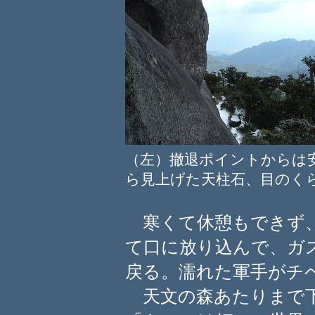
（左）撤退ポイントから
ら見上げた天柱石、目のく
寒くて休憩もできず、
て口に放り込んで、ガ
戻る。濡れた軍手がチ
天文の森あたりまで下