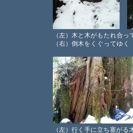
（左）木と木がもたれ合
（右）倒木をくぐってゆく
（左）行く手に立ち塞がる