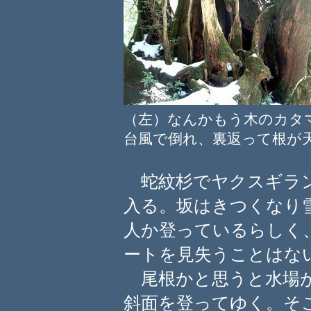
（左）なんかもう木のカ
台風で倒れ、裏返って根が
蛇紋杉でヤクスギラン
入る。坂はきつくなり
人か登っているらしく
ートを見失うことはな
尾根かと思うと水場が
斜面を登ってゆく。そ