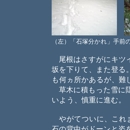
（左）「石塚分かれ」手
尾根はさすがにキツイ
坂を下りて、また登る
も何ヵ所かあるが、難
草木に積もった雪に隠
いよう、慎重に進む。
やがてついに、これま
石の背中がドーンと姿