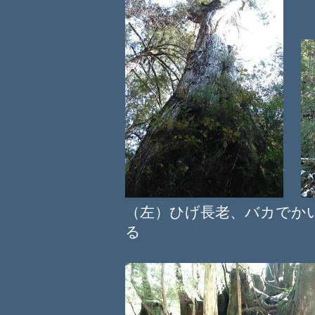
（左）ひげ長老、バカで
る