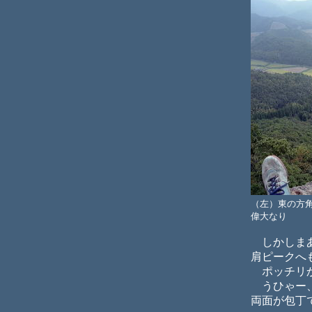
（左）東の方
偉大なり
しかしまあ
肩ピークへ
ポッチリか
うひゃー、
両面が包丁