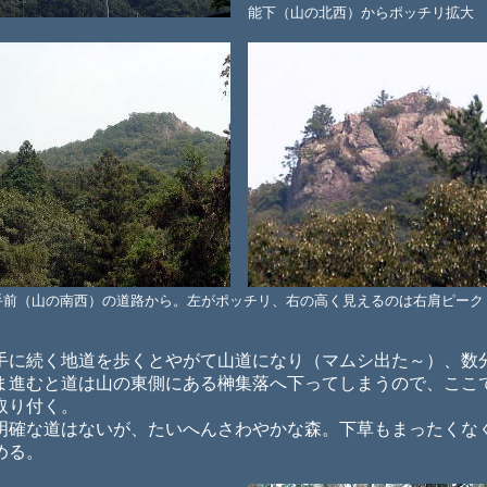
能下（山の北西）からポッチリ拡大
手前（山の南西）の道路から。左がポッチリ、右の高く見えるのは右肩ピー
に続く地道を歩くとやがて山道になり（マムシ出た～）、数
ま進むと道は山の東側にある榊集落へ下ってしまうので、ここ
取り付く。
確な道はないが、たいへんさわやかな森。下草もまったくな
める。