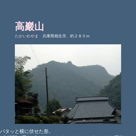
高巖山
たかいわやま
兵庫県相生市、約２８０ｍ
をパタッと横に伏せた形。