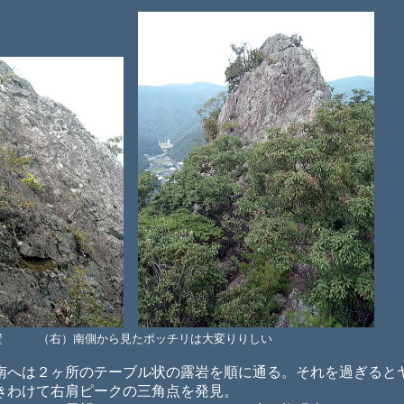
壁 （右）南側から見たポッチリは大変りりしい
へは２ヶ所のテーブル状の露岩を順に通る。それを過ぎると
きわけて右肩ピークの三角点を発見。