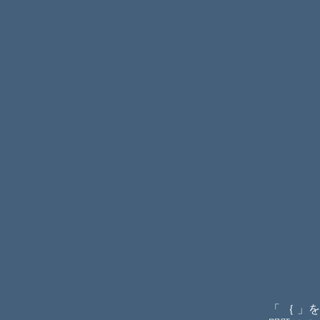
「 ｛ 」