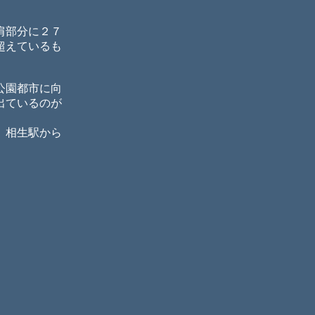
肩部分に２７
超えているも
公園都市に向
出ているのが
。相生駅から