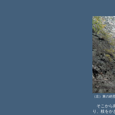
（左）東の絶
そこから南
り、枝をか