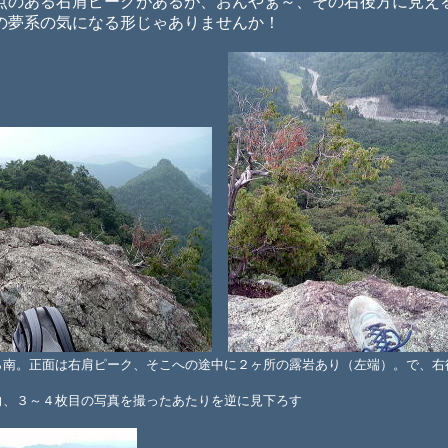
のある右肩ピークがあるが、おんやぁ～、その右後方に見え
の夢系の気になる形じゃありませんか！
ら南。正面は右肩ピーク、そこへの途中に２ヶ所の露岩あり（左端）。で、右
向、３～４枚目の写真を撮ったあたりを逆に見下ろす