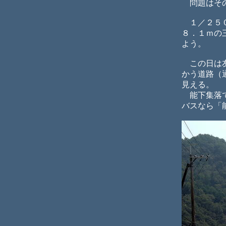
問題はその
１／２５０
８．１ｍの
よう。
この日は友
かう道路（
見える。
能下集落で
バスなら「