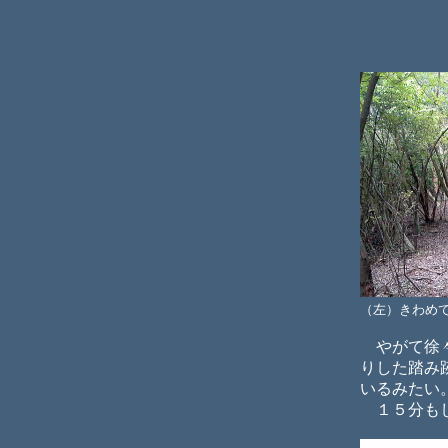
（左）きわめ
やがて徐々
りした踏み
いるみたい
１５分もし