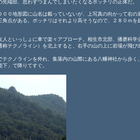
先端部、思わずつまんでしまいたくなるポッチリの正体だ。
００地形図に山名は載っていないが、上写真の向かって右の
三角点がある。ポッチリはそれより高そうなので、２８０ｍを
人といっしょに車で楽々アプローチ。相生市北部、播磨科学
通称テクノライン）を北上すると、右手の山の上に岩場が飛び
テクノラインを外れ、集落内の山際にある八幡神社から歩く
能下」で降りてすぐ。