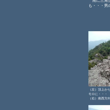
南に三角点
も・・・男
（左）頂上か
モロに・・・
（右）南西方