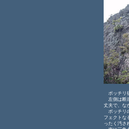
ポッチリ征
左側は断崖
丈夫で、な
ポッチリの
フェクトな
ったく汚さ