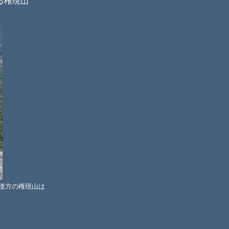
る権現山
後方の権現山は