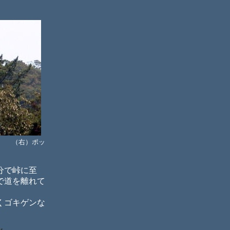
ク （右）ポッ
分で峠に至
で道を離れて
くゴキゲンな