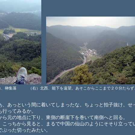
角、榊集落 （右）北西、能下を遠望。あそこからここまで２０分たらず
、あっという間に着いてしまったな。ちょっと拍子抜け。せ
も行ってみるか。
ら元の地点に下り、東側の断崖下を巻いて南側へと回る。
こっちから見ると、まるで中国の仙山のようにそそり立って
でぶった切ったみたい。