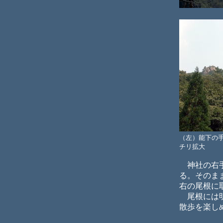
（左）能下の
チリ拡大
神社の右手
る。そのま
右の尾根に
尾根には明
散歩を楽し