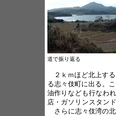
道で振り返る
２ｋｍほど北上する
る志々伎町に出る。
油作りなども行なわれ
店・ガソリンスタン
さらに志々伎湾の北