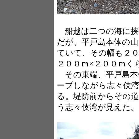
船越は二つの海に挟
だが、平戸島本体の山
ていて、その幅も２
２００ｍ×２００ｍく
その東端、平戸島本
ーブしながら志々伎
る。堤防前からその
う志々伎湾が見えた。