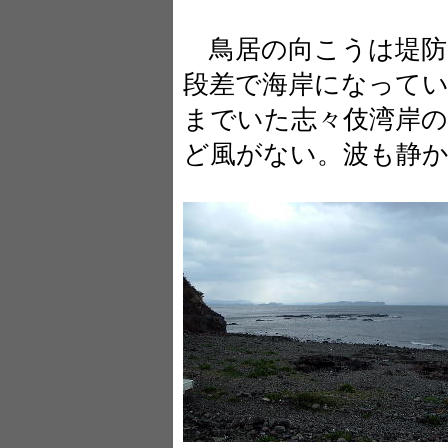
鳥居の向こうは堤防
段差で海岸になって
までいた志々伎湾岸
ど風がない。波も静