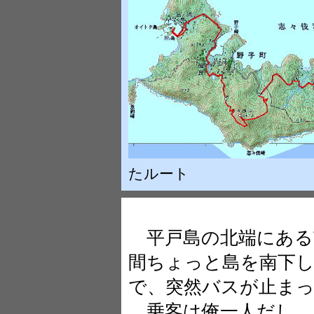
たルート
平戸島の北端にある
間ちょっと島を南下
で、突然バスが止ま
乗客は俺一人だし、