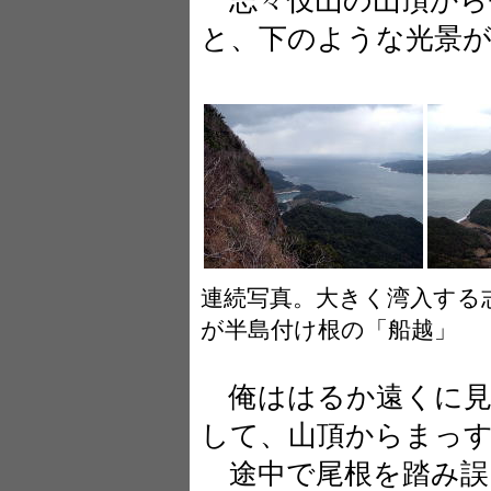
志々伎山の山頂から
と、下のような光景
連続写真。大きく湾入する
が半島付け根の「船越」
俺ははるか遠くに見
して、山頂からまっ
途中で尾根を踏み誤