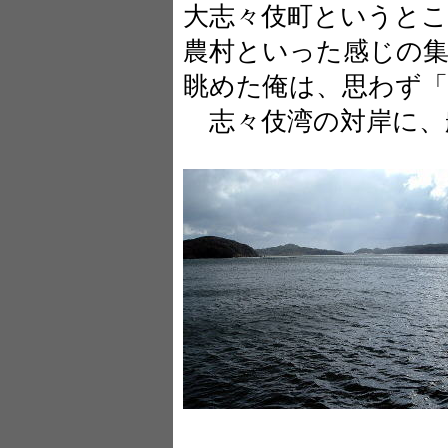
大志々伎町というと
農村といった感じの集
眺めた俺は、思わず
志々伎湾の対岸に、