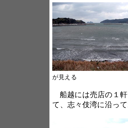
が見える
船越には売店の１軒
て、志々伎湾に沿って