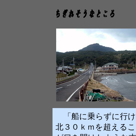
「船に乗らずに行け
北３０ｋｍを超えるこ