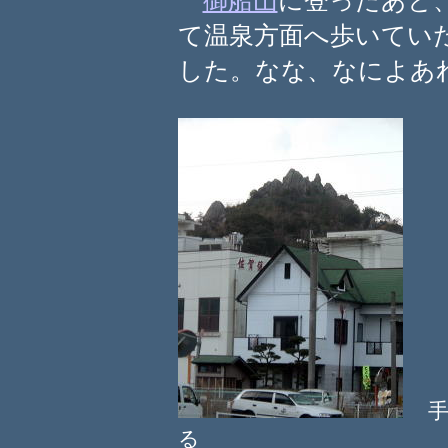
御船山
に登ったあと
て温泉方面へ歩いてい
した。なな、なによあ
る