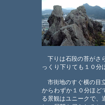
下りは石段の苔がさら
っくり下りても１０分
市街地のすぐ横の目立
からわずか１０分ほど
る景観はユニークで、