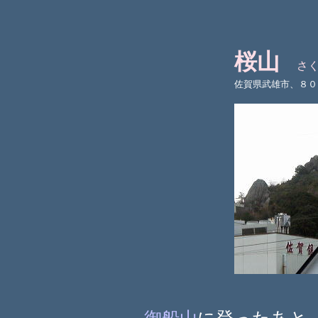
桜山
さ
佐賀県武雄市、８０