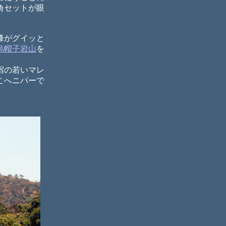
角セットが眼
峰がグイッと
烏帽子岩山
を
宿の若いマレ
こへニパーで
」