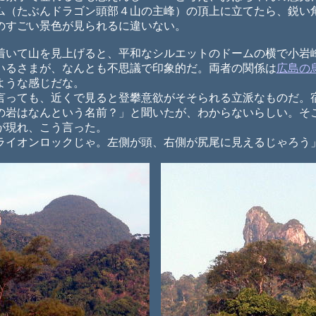
ム（たぶんドラゴン頭部４山の主峰）の頂上に立てたら、鋭い
のすごい景色が見られるに違いない。
いて山を見上げると、平和なシルエットのドームの横で小岩
いるさまが、なんとも不思議で印象的だ。両者の関係は
広島の
ような感じだな。
っても、近くで見ると登攀意欲がそそられる立派なものだ。
の岩はなんという名前？」と聞いたが、わからないらしい。そ
が現れ、こう言った。
イオンロックじゃ。左側が頭、右側が尻尾に見えるじゃろう