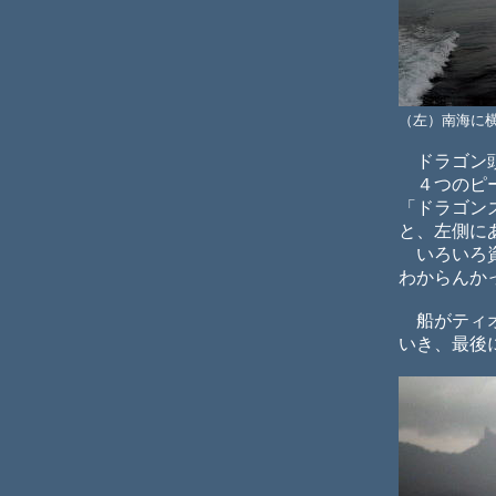
（左）南海に
ドラゴン頭
４つのピー
「ドラゴン
と、左側に
いろいろ資
わからんか
船がティオ
いき、最後