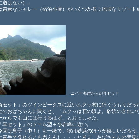
に道はない）。
質素なシャレー（宿泊小屋）がいくつか並ぶ地味なリゾート
ニパー海岸からの耳セット
セット」のツインピークスに近いムクッ村に行くつもりだっ
社のおばちゃんに聞くと、「ムクッは石の浜よ。砂浜のきれい
ーからでも山には行けるはず」とおっしゃた。
耳セット」のドーム型＋小岩峰に近い。
回は息子（中１）も一緒で、彼は砂浜のほうが嬉しいだろう
に素手で登れるとも思えんし・・・と考え、おばちゃんの意見