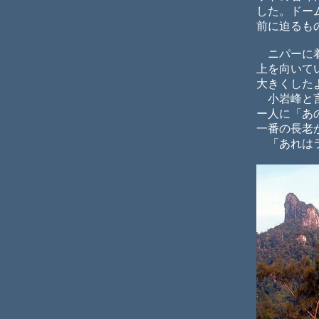
した。ドー
前に迫るも
ニパーに着
上を向いて
大きくした
小岩峰と言
ー人に「あ
一番の長老
「あれはラ