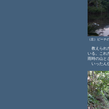
（左）ビーチ
教えられた
いる。これ
雨時の山と
いったん伏