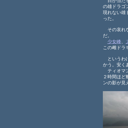
日が当たる
の雄ドラゴ
現れない雄
った。
その哀れな
だ。
少女峰
、
この雌ドラ
というわけ
かう。安く
ティオマン
２時間ほど
ンの影が見