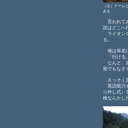
（左）ドーム
ある
言われてみ
説はどこへ
ライオンロ
る。
俺は長老に
「行ける。
なんと、道
形でもなさ
さっそく翌
英語能力ゼ
り外し式）
検なんかし