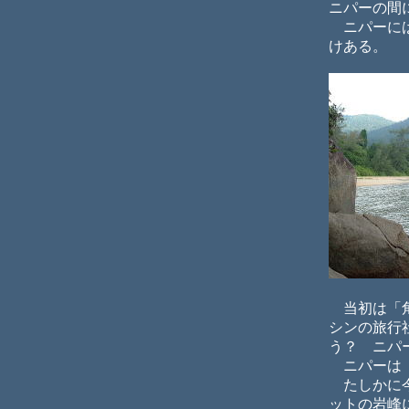
ニパーの間
ニパーには
けある。
当初は「角
シンの旅行
う？ ニパ
ニパーは「
たしかに今
ットの岩峰