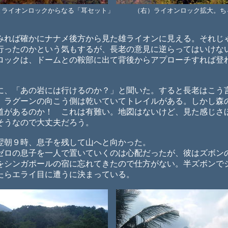
とライオンロックからなる「耳セット」 （右）ライオンロック拡大。ち
れば確かにナナメ後方から見た雄ライオンに見える。それじ
行ったのかという気もするが、長老の意見に逆らってはいけな
ックは、ドームとの鞍部に出て背後からアプローチすれば登
、「あの岩には行けるのか？」と聞いた。すると長老はこう
ラグーンの向こう側は乾いていてトレイルがある。しかし森
があるのか！ これは有難い。地図はないけど、見た感じさ
そうなので大丈夫だろう。
朝９時、息子を残して山へと向かった。
ロの息子を一人で置いていくのは心配だったが、彼はズボン
をシンガポールの宿に忘れてきたので仕方がない。半ズボンで
たらエライ目に遭うに決まっている。