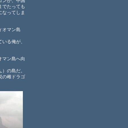
ゴンが、中国
までたっても
になってしま
ィオマン島
ている俺が、
オマン島へ向
ん）の島だ。
説の雌ドラゴ