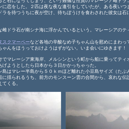
と石になってしまう、という難儀な性質のマレーシア雌ドラ
ンに恋をした。２匹は夜な夜な逢引をしていたが、ある夜いつ
ドラを待つうちに夜が空け、待ちぼうけを食わされた彼女は石
雌ドラ石が南シナ海に浮かんでいるという。マレーシアのテ
ヌスクマーペー
など各地の辛酸なめ子ちゃん山を慰めにまわっ
ちゃんをほうっておけようはずがない。いま会いにゆきます！
でマレーシア東海岸、メルシンという町から船に乗ってティ
あげようとしたら日本から３日かかっちゃった。
島はマレー半島から５０ｋｍほど離れた小豆島サイズ（たぶ
船に揺られるうち、前方のモンスーン雲の合間から、哀れな伝
えてくる。