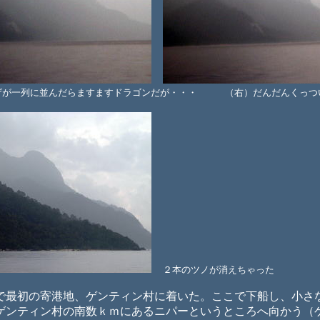
ザが一列に並んだらますますドラゴンだが・・・ （右）だんだんくっつ
２本のツノが消えちゃった
最初の寄港地、ゲンティン村に着いた。ここで下船し、小さ
ゲンティン村の南数ｋｍにあるニパーというところへ向かう（