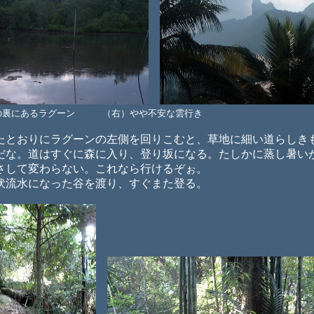
の裏にあるラグーン （右）やや不安な雲行き
とおりにラグーンの左側を回りこむと、草地に細い道らしき
だな。道はすぐに森に入り、登り坂になる。たしかに蒸し暑い
さして変わらない。これなら行けるぞぉ。
流水になった谷を渡り、すぐまた登る。