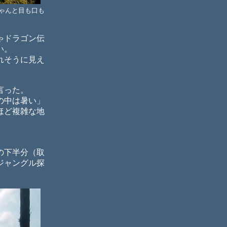
ゃんと目も口も
ゃドラゴン伝
い。
れそうに見え
言った。
の中は暑い」
ほど複雑な地
の下半分（取
ジャングル探