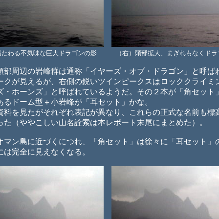
横たわる不気味な巨大ドラゴンの影 （右）頭部拡大、まぎれもなくドラ
部周辺の岩峰群は通称「イヤーズ・オブ・ドラゴン」と呼ば
クが見えるが、右側の鋭いツインピークスはロッククライミ
ズ・ホーンズ」と呼ばれているようだ。その２本が「角セット
あるドーム型＋小岩峰が「耳セット」かな。
料を見たがそれぞれ表記が異なり、これらの正式な名前も標
った（ややこしい山名詮索は本レポート末尾にまとめた）。
マン島に近づくにつれ、「角セット」は徐々に「耳セット」
には完全に見えなくなる。