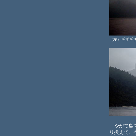
（左）ギザギ
やがて島で
り換えて、