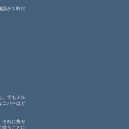
施設が１軒だ
た。でもメル
なニパーはど
。それに角セ
に従うことに