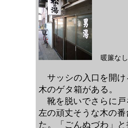
暖簾な
サッシの入口を開け
木のゲタ箱がある。
靴を脱いでさらに戸
左の頑丈そうな木の番
た。「ごんぬづわ」と