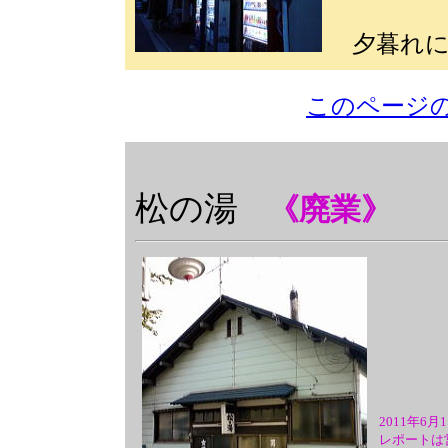
夕暮れ
このページ
松の湯
《廃業》
2011年6
レポートは