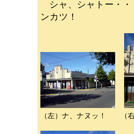
シャ、シャトー・・
ンカツ！
（左）ナ、ナヌッ！ （右