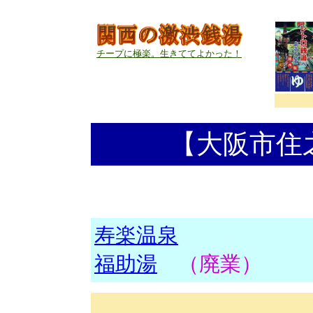
チープに極楽。生きててよかった！
【大阪市住
寿楽温泉
福助湯
（廃業）