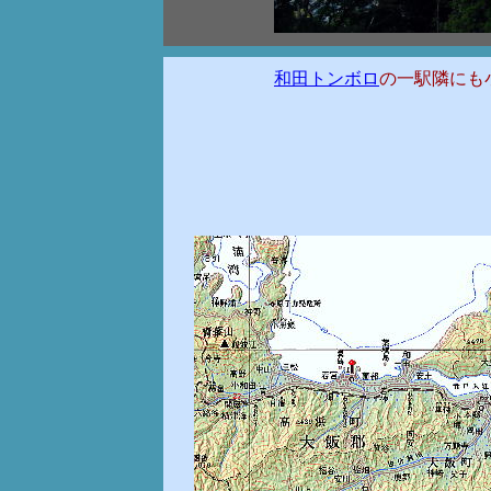
和田トンボロ
の一駅隣にも