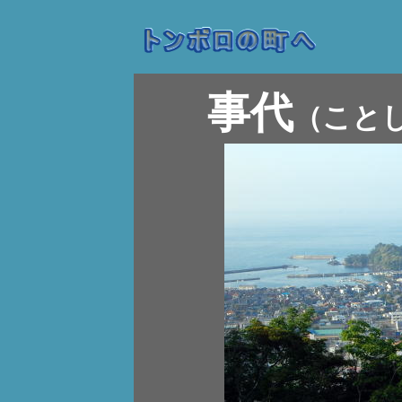
事代
（こと