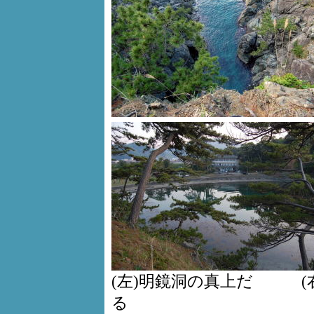
(左)明鏡洞の真上だ (
る