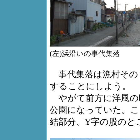
(左)浜沿いの事代集落 
事代集落は漁村その
することにしよう。
やがて前方に洋風の
公園になっていた。こ
結部分、Y字の股のと