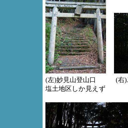
(左)妙見山登山口 (右
塩土地区しか見えず