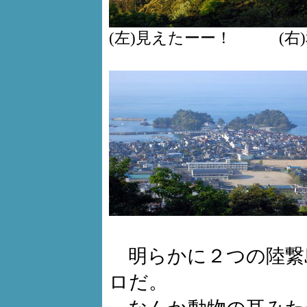
(左)見えたーー！ (右
明らかに２つの陸繋
ロだ。