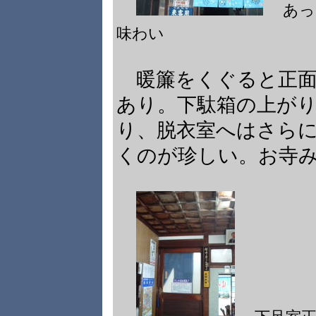
あっ
味わい
暖簾をくぐると正面
あり。下駄箱の上が
り、脱衣室へはさら
くのが珍しい。お寺