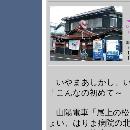
2
レ
（
加
（
【
【
いやまあしかし、い
「こんなの初めて～
山陽電車「尾上の松
ょい、はりま病院の