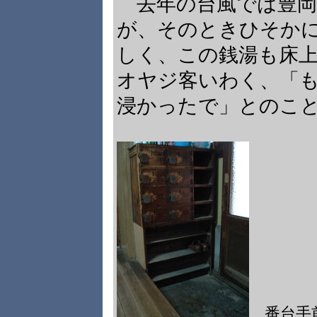
去年の台風では豊岡
が、そのときひそか
しく、この銭湯も床
オヤジ客いわく、「
浸かったで」とのこ
番台手