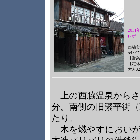
201
レポー
西脇市
tel : 
【営業時
【定休
大人3
上の西脇温泉からさ
分。南側の旧繁華街
たり。
木を燃やすにおいが