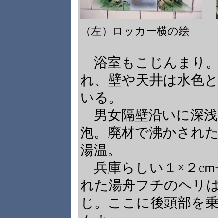
（左）ロッカー横の絵 
浴室もこじんまり。
れ、壁や天井は水色
いる。
男女隔壁沿いに深浅
泡。廃材で沸かされ
湯温。
兵庫らしい１×２cm
れた湯舟フチのヘリ
じ。ここに後頭部を