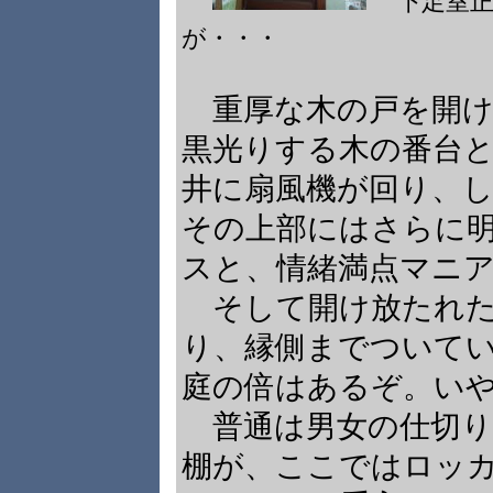
下足室
が・・・
重厚な木の戸を開け
黒光りする木の番台
井に扇風機が回り、
その上部にはさらに
スと、情緒満点マニ
そして開け放たれた
り、縁側までついて
庭の倍はあるぞ。い
普通は男女の仕切り
棚が、ここではロッ