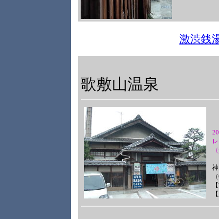
激渋銭
歌敷山温泉
2
レ
（
神
（
【
【