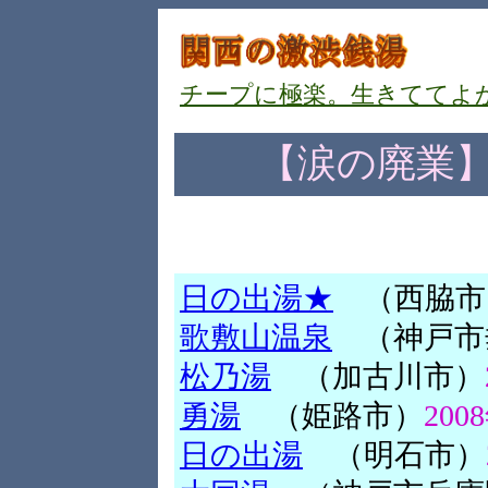
チープに極楽。生きててよ
【涙の廃業
日の出湯★
（西脇市
歌敷山温泉
（神戸市
松乃湯
（加古川市）
勇湯
（姫路市）
20
日の出湯
（明石市）