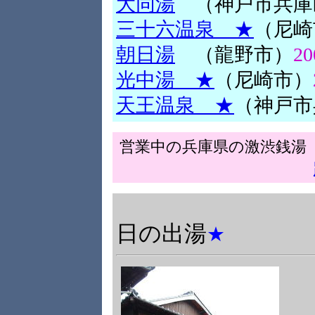
大同湯
（神戸市兵庫
三十六温泉 ★
（尼崎
朝日湯
（龍野市）
2
光中湯 ★
（尼崎市）
天王温泉 ★
（神戸市
営業中の兵庫県の激渋銭
日の出湯
★