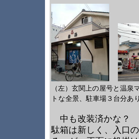
（左）玄関上の屋号と温
トな全景、駐車場３台分あ
中も改装済かな？ 
駄箱は新しく、入口