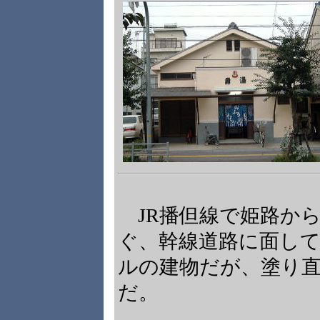
JR播但線で姫路か
ぐ、幹線道路に面し
ルの建物だが、塗り
だ。