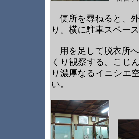
便所を尋ねると、外
り。横に駐車スペー
用を足して脱衣所へ
くり観察する。こじ
り濃厚なるイニシエ
い。