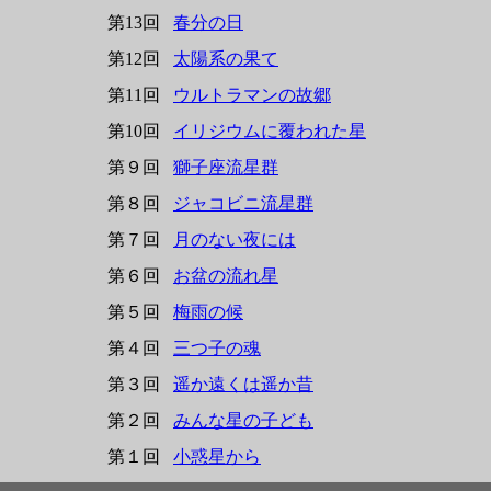
第13回
春分の日
第12回
太陽系の果て
第11回
ウルトラマンの故郷
第10回
イリジウムに覆われた星
第９回
獅子座流星群
第８回
ジャコビニ流星群
第７回
月のない夜には
第６回
お盆の流れ星
第５回
梅雨の候
第４回
三つ子の魂
第３回
遥か遠くは遥か昔
第２回
みんな星の子ども
第１回
小惑星から