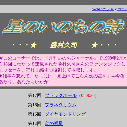
Webいのジャ
＜
ホー
・・・★ 勝村久司 ★・・・
★このコーナーでは、『月刊いのちジャーナル』で1998年2月
ら18回にわたって連載された勝村久司さんのファンタジックな
エッセーを、毎月１編ずつ復刻して掲載します。
★雑事を忘れて、たまには「見上げてごらん夜の星を」---今夜
あたり、あなたもいかが。
第17回
ブラックホール
（05.8.26）
第16回
プラネタリウム
第15回
ダイヤモンドリング
第14回
宵の明星